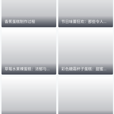
香蕉蛋糕制作过程
节日味蕾狂欢：那些令人陶
醉的美味零食
草莓水果裸蛋糕：浓郁与清
彩色糖霜杯子蛋糕：甜蜜的
新的完美交融
色彩艺术