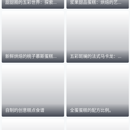
甜甜圈的五彩世界：探索不
浆果甜品蛋糕：烘焙的艺术
同口味的美味之旅
与甜蜜的吸引力
新鲜烘焙的桃子慕斯蛋糕：
五彩斑斓的法式马卡龙：甜
甜蜜的诱惑，口感的奇迹
品中的艺术品
自制的创意糕点食谱
全蛋蛋糕的配方比例。