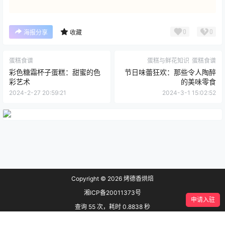
0
0
海报分享
收藏
蛋糕食谱
蛋糕与鲜花知识
蛋糕食谱
彩色糖霜杯子蛋糕：甜蜜的色
节日味蕾狂欢：那些令人陶醉
彩艺术
的美味零食
2024-2-27 20:59:21
2024-3-1 15:02:52
Copyright © 2026
烤德香烘焙
湘ICP备20011373号
申请入驻
查询 55 次，耗时 0.8838 秒