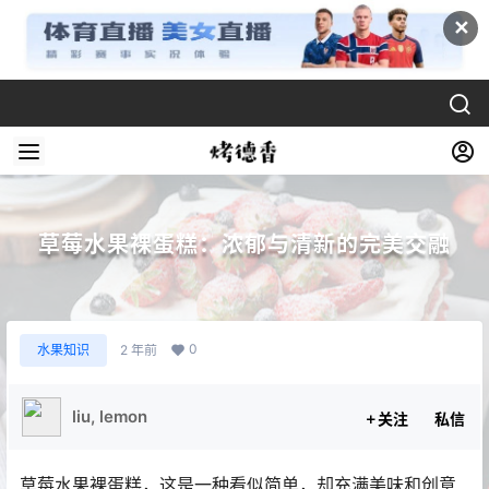
✕
草莓水果裸蛋糕：浓郁与清新的完美交融
0
水果知识
2 年前
liu, lemon
关注
私信
草莓水果裸蛋糕，这是一种看似简单，却充满美味和创意