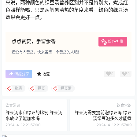
来说，两种颜色的绿豆汤营养区别并不是特别大，煮成红
色照样能喝，只是从解暑清热的角度来看，绿色的绿豆汤
效果会更好一点。
点点赞赏，手留余香
给TA打赏
还没有人赞赏，快来当第一个赞赏的人吧！
0
0
海报分享
收藏
物质
绿豆
绿豆汤
饮食常识
饮食常识
绿豆汤水和绿豆的比例 绿豆汤
绿豆汤需要提前泡绿豆吗 绿豆
水放少了能加水吗
汤绿豆泡多久才能煮
2024-4-12 21:57:00
2024-4-12 21:57:09