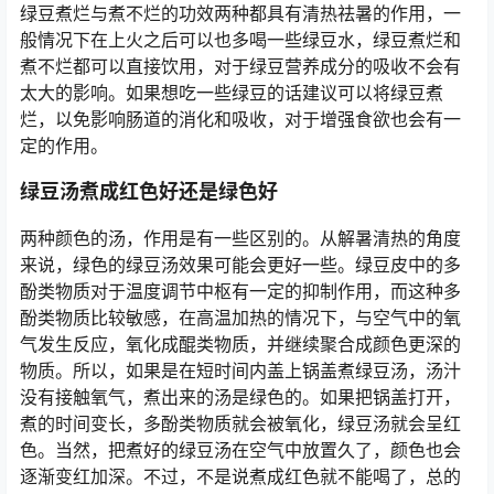
绿豆煮烂与煮不烂的功效两种都具有清热祛暑的作用，一
般情况下在上火之后可以也多喝一些绿豆水，绿豆煮烂和
煮不烂都可以直接饮用，对于绿豆营养成分的吸收不会有
太大的影响。如果想吃一些绿豆的话建议可以将绿豆煮
烂，以免影响肠道的消化和吸收，对于增强食欲也会有一
定的作用。
绿豆汤煮成红色好还是绿色好
两种颜色的汤，作用是有一些区别的。从解暑清热的角度
来说，绿色的绿豆汤效果可能会更好一些。绿豆皮中的多
酚类物质对于温度调节中枢有一定的抑制作用，而这种多
酚类物质比较敏感，在高温加热的情况下，与空气中的氧
气发生反应，氧化成醌类物质，并继续聚合成颜色更深的
物质。所以，如果是在短时间内盖上锅盖煮绿豆汤，汤汁
没有接触氧气，煮出来的汤是绿色的。如果把锅盖打开，
煮的时间变长，多酚类物质就会被氧化，绿豆汤就会呈红
色。当然，把煮好的绿豆汤在空气中放置久了，颜色也会
逐渐变红加深。不过，不是说煮成红色就不能喝了，总的