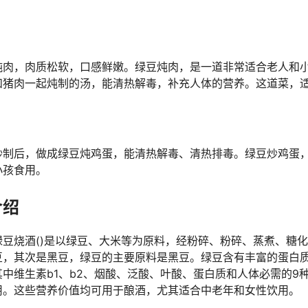
炖肉，肉质松软，口感鲜嫩。绿豆炖肉，是一道非常适合老人和
和猪肉一起炖制的汤，能清热解毒，补充人体的营养。这道菜，
炒制后，做成绿豆炖鸡蛋，能清热解毒、清热排毒。绿豆炒鸡蛋
小孩食用。
介绍
绿豆烧酒()是以绿豆、大米等为原料，经粉碎、粉碎、蒸煮、糖
豆，其次是黑豆，绿豆的主要原料是黑豆。绿豆含有丰富的蛋白
中维生素b1、b2、烟酸、泛酸、叶酸、蛋白质和人体必需的9
用。这些营养价值均可用于酿酒，尤其适合中老年和女性饮用。