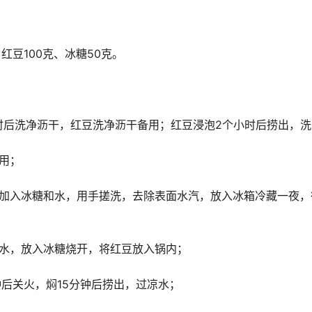
红豆100克、冰糖50克。
时后洗净沥干，红豆洗净沥干备用；红豆浸泡2个小时后捞出，
用；
，加入冰糖和水，用手搓洗，去除表面水汽，放入冰箱冷藏一夜，
清水，放入冰糖烧开，将红豆放入锅内；
钟后关火，焖15分钟后捞出，过凉水；