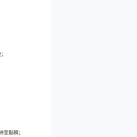
夜；
钟至黏稠；