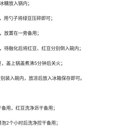
和冰糖放入锅内；
稠，用勺子将绿豆压碎即可；
出，放置在一旁备用；
内，待融化后将红豆、红豆分别倒入碗内；
豆，盖上锅盖煮沸5分钟后关火；
分别装入碗内，放凉后放入冰箱保存即可。
干备用，红豆洗净沥干备用；
浸泡2个小时后洗净控干备用；