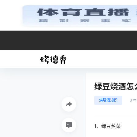
绿豆烧酒怎
烘焙酒知识
3 
1、绿豆蒸菜