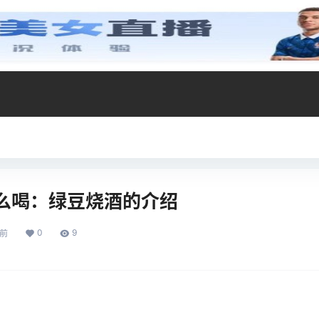
么喝：绿豆烧酒的介绍
0
9
年前