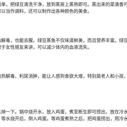
简单，把绿豆清洗干净，放到蒸屉上蒸熟即可。蒸出来的菜清香
可以当作调料，还可以制作出各种颜色的美食。
热解毒，也能去腥。绿豆蒸鱼不仅味道鲜美，而且营养丰富。绿
对于女性朋友来讲，可以减少体内的血液流失。
清热解毒、利尿消肿，能让人感到食欲大增，特别是老人和小孩
水焯一下。锅中烧开水，放入鸡蛋，煮至断生即可捞出，放在冷水
。等水烧开后，倒入鸡蛋。等鸡蛋煮熟之后，把鸡蛋捞出，用冷