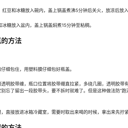
豆、红豆和冰糖放入碗内，盖上锅盖煮沸5分钟后关火，放凉后放
和冰糖放入盆内，盖上锅盖焖煮15分钟至粘稠。
瓶的方法
口仔细包住，用塑料膜仔细包好瓶盖。
用透明胶带缠，瓶口位置将胶带绷直拉紧，多绕几圈，透明胶带
别忘了留出一段胶带头，要不拆时就难了。但是这种做法防“跑
膜，直接放进冰箱冷藏室，需要时取出来喝的时候，拿出来先拧
酵的方法