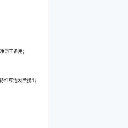
洗净沥干备用；
待红豆泡发后捞出