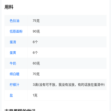
用料
色拉油
75克
低筋面粉
90克
蛋清
6个
蛋黄
6个
牛奶
60克
绵白糖
70克
柠檬汁
3滴(没有可不放，我没有没放，有的话放在蛋清中)
盐
1克