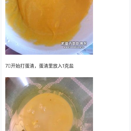
7⃣️开始打蛋清，蛋清里放入1克盐