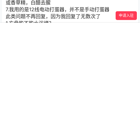
或香草精，白醋去腥
7.我用的是12线电动打蛋器，并不是手动打蛋器
此类问题不再回复，因为我回复了无数次了
申请入驻
1.方盘能不能水浴烤？
答: 可以的，把我上面的图片点开来，很明显可以看到方盘
首页
专题
认证
搜索
菜单
我的
下面还有一个烤盘，只要找一个比它大的烤盘放在下面就
可以了
2.色拉油是什么油？可以换别的油吗？
答:色拉油就是平时炒菜的油，只要是无气味的油都可以，
比如玉米油，多力葵花籽油等等，黄油也可以
3.要不要垫油纸或者锡纸？
答: 圆形的蛋糕模具可以底部垫一张，不用四周都垫，也可
以不垫，因为脱模只需要倒扣就可以了。方盘四周需要垫
的，方便脱模
4.中途开烤箱盖锡纸会不会使蛋糕回缩变塌？
答: 不会的，盖个锡纸很快的，不是长时间开着