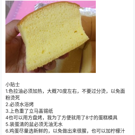
小贴士
1.色拉油必须加热，大概70度左右，不要过分烫，以免面
粉烫死
2.必须水浴烤
3.上色重了立马盖锡纸
4也可以用方盘烤，我为了方便就用了8寸的蛋糕模具
5.装蛋清的盆必须无油无水
6.鸡蛋尽量选新鲜的，以免做出来很腥，也可以加柠檬汁