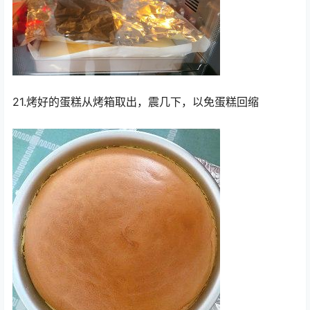
21.烤好的蛋糕从烤箱取出，震几下，以免蛋糕回缩