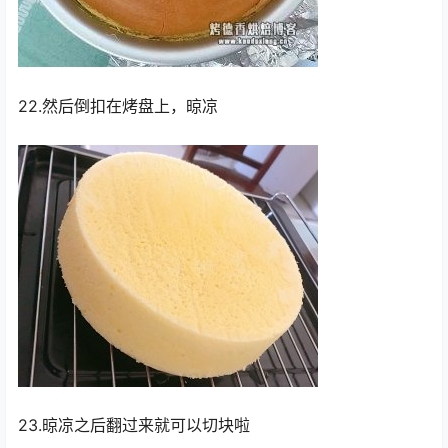
22.然后倒扣在烤盘上，晾凉
23.晾凉之后翻过来就可以切块啦