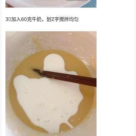
3⃣️加入60克牛奶，划Z字搅拌均匀