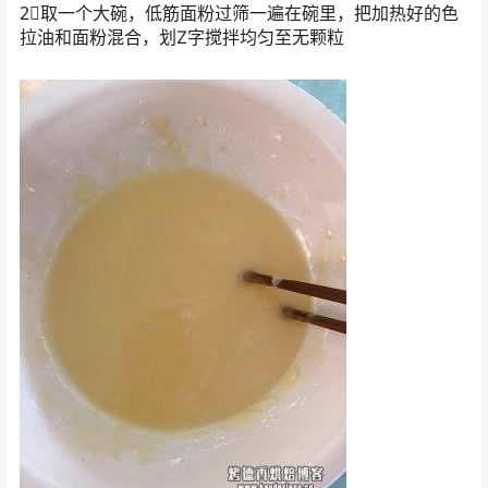
2⃣️取一个大碗，低筋面粉过筛一遍在碗里，把加热好的色
拉油和面粉混合，划Z字搅拌均匀至无颗粒