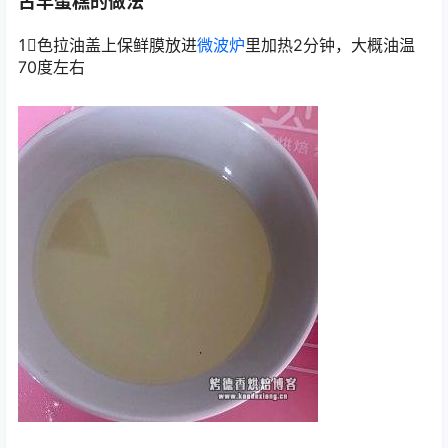
古早蛋糕的做法
1⃣️色拉油盖上保鲜膜放进
微波炉
里加热2分钟，大概油温
70度左右