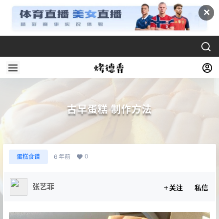
✕
古早蛋糕 制作方法
0
蛋糕食谱
6 年前
张艺菲
关注
私信