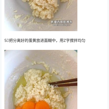
5⃣️把分离好的蛋黄放进面糊中，用Z字搅拌均匀