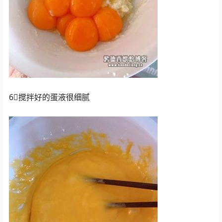
6⃣️搅拌好的蛋液很细腻