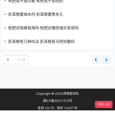
枇杷会不会过敏 枇杷会不会回奶
折耳根要焯水吗 折耳根要煮多久
枇杷对咳嗽有用吗 枇杷对慢性咽炎有效吗
折耳根有几种叫法 折耳根有马兜铃酸吗
❮
❯
/
10 页
Copyright © 2026
烤德香烘焙
湘ICP备20011373号
申请入驻
查询 124 次，耗时 1.2437 秒