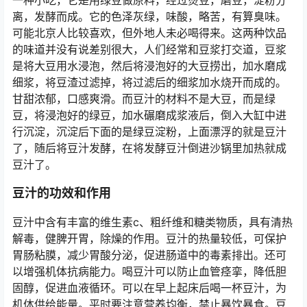
离，发酵而成。它的色泽灰绿，味酸，略苦，有算臭味。
可能北京人比较喜欢，但外地人未必喝得来。这两种饮品
的味道并没有说差别很大，人们经常和豆浆打交道，豆浆
是将大豆用水浸泡，然后将浸泡好的大豆捞出，加水磨成
细浆，将豆渣过滤掉，将过滤后的细浆加水烧开而成的。
甘甜浓郁，口感爽滑。而豆汁的材料不是大豆，而是绿
豆，将浸泡好的绿豆，加水碾磨成浆液后，倒入大缸中进
行沉淀，沉淀后下面的是绿豆淀粉，上面漂浮的就是豆汁
了，随后将豆汁发酵，在将发酵豆汁倒进沙锅里加热就成
豆汁了。
豆汁的功效和作用
豆汁中含有丰富的维生素c、粗纤维和糖类物质，具有清热
解毒，健脾开胃，除燥的作用。豆汁的热量较低，可保护
胃肠粘膜，减少胃酸分泌，促进肠道中的毒素排出。还可
以增强机体抗病能力。喝豆汁可以防止血管痉挛，降低胆
固醇，促进血液循环。可以在早上起床后喝一杯豆汁，为
机体供给能量。平时要注意营养均衡，禁止暴饮暴食。豆