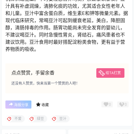
汁具有补虚润燥，清肺化痰的功效，尤其适合女性老年人
和儿童。豆汁中富含蛋白质，维生素E和钾等微量元素。据
现代临床研究，常喝豆汁可起到缓衰老延，美白，降胆固
醇，清肠排毒的作用。肠胃功能尚未完全发育的婴幼儿，
不建议喝豆汁。同时急慢性胃炎，肾结石，痛风患者也不
建议饮用。豆汁食用时最好搭配淀粉类食物，更有益于营
养物质的吸收。
点点赞赏，手留余香
给TA打赏
还没有人赞赏，快来当第一个赞赏的人吧！
0
0
海报分享
收藏
不爱
绿豆
豆汁