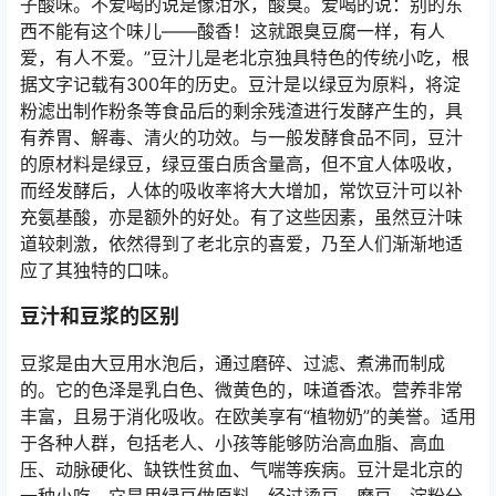
子酸味。不爱喝的说是像泔水，酸臭。爱喝的说：别的东
西不能有这个味儿——酸香！这就跟臭豆腐一样，有人
爱，有人不爱。”豆汁儿是老北京独具特色的传统小吃，根
据文字记载有300年的历史。豆汁是以绿豆为原料，将淀
粉滤出制作粉条等食品后的剩余残渣进行发酵产生的，具
有养胃、解毒、清火的功效。与一般发酵食品不同，豆汁
的原材料是绿豆，绿豆蛋白质含量高，但不宜人体吸收，
而经发酵后，人体的吸收率将大大增加，常饮豆汁可以补
充氨基酸，亦是额外的好处。有了这些因素，虽然豆汁味
道较刺激，依然得到了老北京的喜爱，乃至人们渐渐地适
应了其独特的口味。
豆汁和豆浆的区别
豆浆是由大豆用水泡后，通过磨碎、过滤、煮沸而制成
的。它的色泽是乳白色、微黄色的，味道香浓。营养非常
丰富，且易于消化吸收。在欧美享有“植物奶”的美誉。适用
于各种人群，包括老人、小孩等能够防治高血脂、高血
压、动脉硬化、缺铁性贫血、气喘等疾病。豆汁是北京的
一种小吃，它是用绿豆做原料，经过烫豆，磨豆，淀粉分