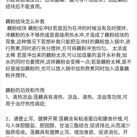
结块后不能食用。
藕粉结块怎么补救
藕粉结块 藕粉没冲好若是因为在冲的时候没有及时搅拌、
冲藕粉的水不够热或是直接用热水冲,才造成了藕粉结块的
现象,这种情况下若想补救只能把没冲好的藕粉放入锅中,进
行熬煮,同时进行充分搅拌,方可将藕粉冲泡均匀。 太浓或
太稀 若是冲出来的藕粉太浓,可以加适量的温开水补救,加
水的同时也要搅拌,这样藕粉会变稀一点;若是藕粉太稀,是不
好直接加藕粉的,也可以放入锅中加热熬煮同时加入适量藕
粉并搅拌。
藕粉的功效和作用
1、清热凉血:莲藕具有清热、凉血、清热、凉血等功效,可
用于治疗热性病症;
2、通便止泻、健脾开胃:莲藕含有粘液蛋白和膳食纤维,可
与人体胆酸盐、胆固醇、甘油三酯结合,促进排出,从而减少
脂质吸收。莲藕具有健脾止泻、增加食欲、促进消化、开