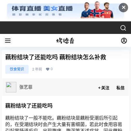
✕
藕粉结块了还能吃吗 藕粉结块怎么补救
0
饮食常识
2 年前
张艺菲
关注
私信
藕粉结块了还能吃吗
藕粉结块了一般不能吃。藕粉结块是藕粉受潮后所引起
的，在受潮结块时会产生大量有害细菌，若此时食用容易
引起胃肠道反应，出现腹痛、腹泻等不适症状，因此藕粉