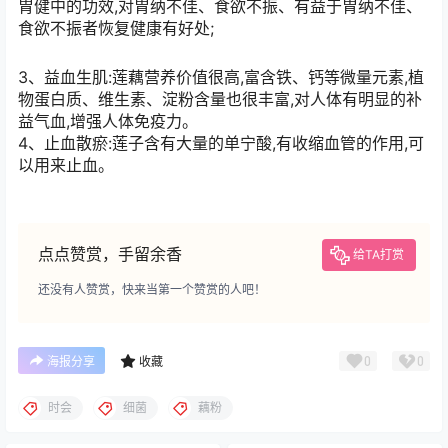
胃健中的功效,对胃纳不佳、食欲不振、有益于胃纳不佳、
食欲不振者恢复健康有好处;
3、益血生肌:莲藕营养价值很高,富含铁、钙等微量元素,植
物蛋白质、维生素、淀粉含量也很丰富,对人体有明显的补
益气血,增强人体免疫力。
4、止血散瘀:莲子含有大量的单宁酸,有收缩血管的作用,可
以用来止血。
点点赞赏，手留余香
给TA打赏
还没有人赞赏，快来当第一个赞赏的人吧！
0
0
海报分享
收藏
时会
细菌
藕粉