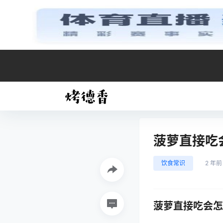
菠萝直接吃
饮食常识
2 年前
菠萝直接吃会怎