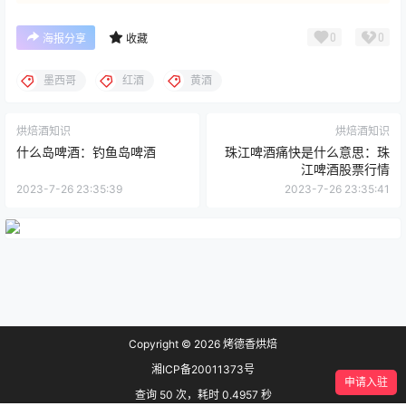
0
0
海报分享
收藏
墨西哥
红酒
黄酒
烘焙酒知识
烘焙酒知识
什么岛啤酒：钓鱼岛啤酒
珠江啤酒痛快是什么意思：珠
江啤酒股票行情
2023-7-26 23:35:39
2023-7-26 23:35:41
Copyright © 2026
烤德香烘焙
湘ICP备20011373号
申请入驻
查询 50 次，耗时 0.4957 秒