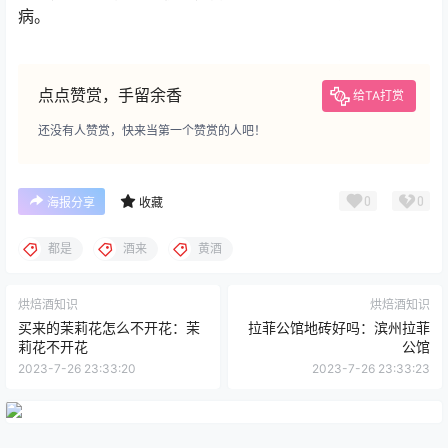
病。
点点赞赏，手留余香
给TA打赏
还没有人赞赏，快来当第一个赞赏的人吧！
0
0
海报分享
收藏
都是
酒来
黄酒
烘焙酒知识
烘焙酒知识
买来的茉莉花怎么不开花：茉
拉菲公馆地砖好吗：滨州拉菲
莉花不开花
公馆
2023-7-26 23:33:20
2023-7-26 23:33:23