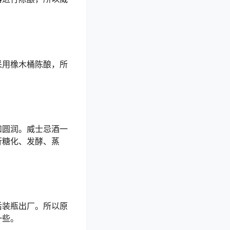
采用橡木桶陈酿，所
和圆润。威士忌酒一
行糖化、发酵、蒸
后装瓶出厂。所以原
一些。