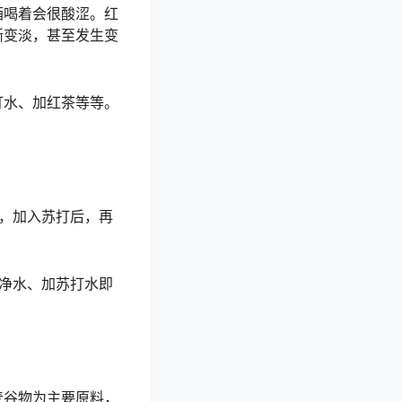
酒喝着会很酸涩。红
渐变淡，甚至发生变
打水、加红茶等等。
，加入苏打后，再
净水、加苏打水即
麦谷物为主要原料，