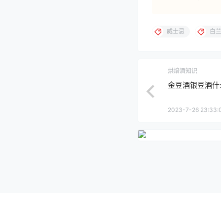
威士忌
白
烘焙酒知识
金豆酒银豆酒什
2023-7-26 23:33: