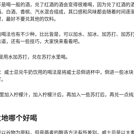
不是喝一般的酒，兑了红酒的酒会变得很难喝，因为兑了红酒的
酒、白酒、香槟、汽水混合组成，其口感和风味都会随着时间逐
时，最好不要兑其他的饮料。
的喝法也有不少种，比比皆是，可以加水、加冰、加苏打、加苏
味道，还有一些技巧，大家快来看看吧。
忌是用水加苏打，兑在苏打水里喝。
檬：威士忌兑牛奶饮用的喝法是将威士忌倒进杯中，倒进一些冰块
打。
水里加入柠檬汁，加入柠檬汁后，再加入一些苏打后，再兑一点纯
兰地哪个好喝
是以谷物为原料，但是两者的酿造方法有所差别。威士忌是以大