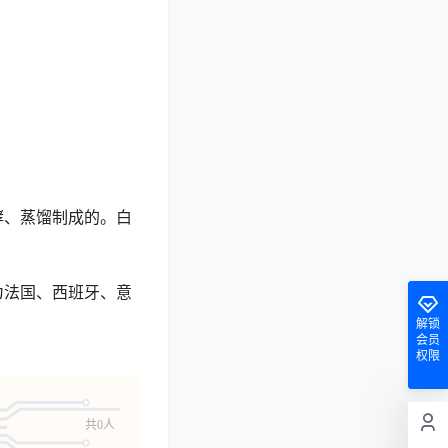
酵、蒸馏制成的。白
为法国、西班牙、意
解锁
会员
权限
共0人