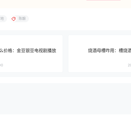
兰地
陈酿
么价格：金豆银豆电视剧播放
烧酒母槽咋用：槽烧
00
2