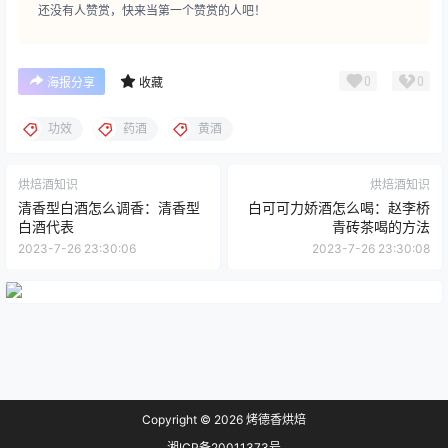
还没有人赞赏，快来当第一个赞赏的人吧！
0
0
海报分享
收藏
功效
药酒
黄酒
烘焙酒知识
烘焙酒知识
清香型白酒怎么调香：清香型
白可可力娇酒怎么喝：赵李桥
白酒代表
青砖茶喝的方法
2023-7-26 23:30:06
2023-7-26 23:30:08
Copyright © 2026
烤德香烘焙
湘ICP备20011373号