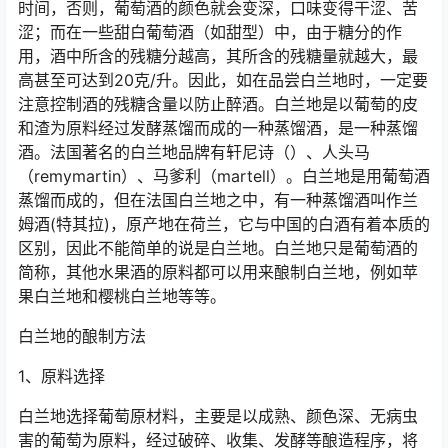
时间，否则，葡萄酒的颜色就会变深，口味变得干涩、苦
涩；而在一些甜白葡萄酒（如甜型）中，由于糖分的作
用，酒中所含的残糖分越高，其所含的残糖量就越大，最
高甚至可达到20克/升。因此，如在品尝白兰地时，一定要
注意控制酒的残糖含量以防止醉酒。白兰地是以葡萄的皮
和渣为原料经过发酵蒸馏而成的一种蒸馏酒，是一种蒸馏
酒。法国著名的白兰地品牌有轩尼诗（）、人头马
（remymartin）、马爹利（martell）。白兰地是用葡萄酒
蒸馏而成的，但在法国白兰地之中，有一种蒸馏酒叫作兰
姆酒(特其拉)，原产地在荷兰，它与中国的白酒有着本质的
区别，因此不能简单的说是白兰地。白兰地只是葡萄酒的
简称，其他水果酒的原料都可以用来酿制白兰地，例如苹
果白兰地和樱桃白兰地等等。
白兰地的酿制方法
1、原料选择
白兰地选择葡萄原材料，主要是以成熟、颜色深、无病虫
害的葡萄为原料，经过破碎、收集、发酵等酿造程序，将