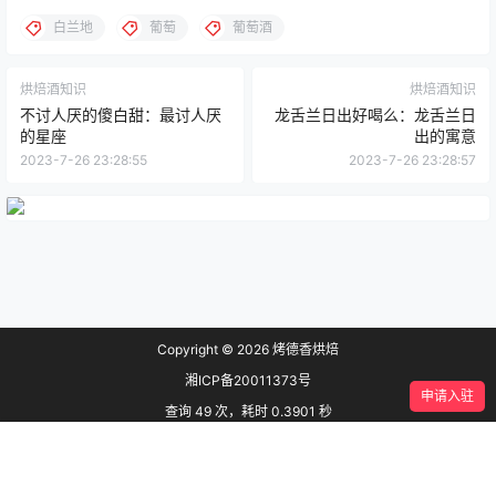
白兰地
葡萄
葡萄酒
烘焙酒知识
烘焙酒知识
不讨人厌的傻白甜：最讨人厌
龙舌兰日出好喝么：龙舌兰日
的星座
出的寓意
2023-7-26 23:28:55
2023-7-26 23:28:57
Copyright © 2026
烤德香烘焙
湘ICP备20011373号
申请入驻
查询 49 次，耗时 0.3901 秒
首页
专题
认证
搜索
菜单
我的