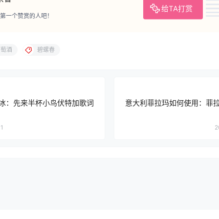
给TA打赏
第一个赞赏的人吧！
葡萄酒
碧螺春
冰：先来半杯小鸟伏特加歌词
意大利菲拉玛如何使用：菲
31
2