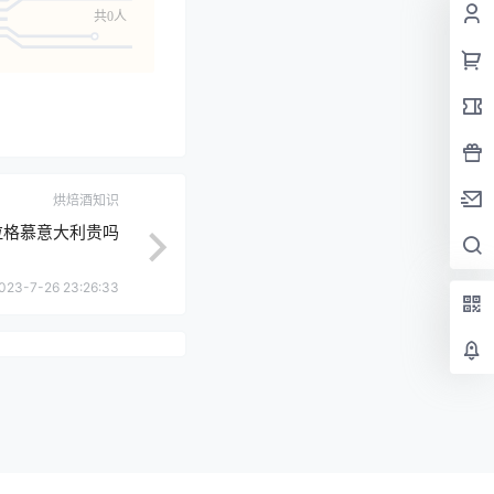
共0人
烘焙酒知识
拉格慕意大利贵吗
023-7-26 23:26:33