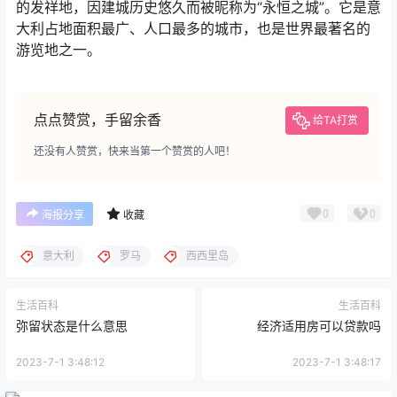
的发祥地，因建城历史悠久而被昵称为“永恒之城”。它是意
大利占地面积最广、人口最多的城市，也是世界最著名的
游览地之一。
点点赞赏，手留余香
给TA打赏
还没有人赞赏，快来当第一个赞赏的人吧！
0
0
海报分享
收藏
意大利
罗马
西西里岛
生活百科
生活百科
弥留状态是什么意思
经济适用房可以贷款吗
2023-7-1 3:48:12
2023-7-1 3:48:17