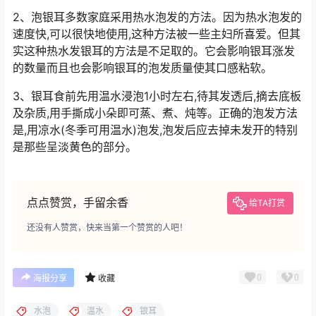
2、泡银耳多数家庭采用热水泡发的方法。因为热水泡发的
速度快,可以很快地使用,这种方法被一些主妇所喜爱。但其
实这种热水发银耳的方法是不足取的。它会影响银耳涨发
的数量而且也会影响银耳的泡发质量使其口感粘软。
3、银耳食前先用温水浸泡1小时左右,待其发透后,摘去底板
及杂质,用手撕成小朵即可蒸、煮、炖等。正确的泡发方法
是,用凉水(冬季可用温水)泡发,泡发后应去掉未发开的特别
是那些呈淡黄色的部分。
点点赞赏，手留余香
给TA打赏
还没有人赞赏，快来当第一个赞赏的人吧！
0
0
海报分享
收藏
水泡
温水
银耳