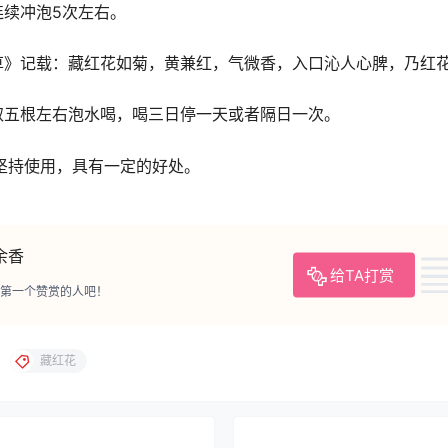
连续冲泡5次左右。
草》记载：藏红花如菊，黄兼红，气微香，入口沁人心脾，乃红
取五根左右泡水喝，喝三日停一天或者隔日一次。
坚持使用，具有一定的好处。
余香
给TA打赏
第一个赞赏的人吧！
藏红花