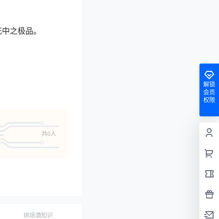
花中之极品。
解锁
会员
权限
共0人
烘焙酒知识