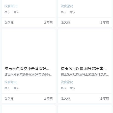
甜，糯玉米软糯大家可以清楚地看
物吗 玉米是碳水化合物，据研
饮食常识
饮食常识
到，这两种玉米在颜色上有很大的
究测定，每100克玉米含热量106千
差异，但是在其它地方差异性也很
卡，纤维素2.9克，蛋白质4.0克，
2
0
2
0
大。首先是口感，口感就大大不
脂肪1.2克，碳水化合物22.8克。
同。甜玉米吃起来是比较甜的，水
玉米粒中的碳水化合物主要是淀
张艺菲
2 年前
张艺菲
2 年前
分比较多，所以很多人煲汤和炒肉
粉和糖类。它分为简单碳水化合物
都喜欢放甜玉米。而糯玉米吃起来
和复杂碳水化合物。简单碳水化合
是软糯的，水分较少，味道略淡，
物有单糖、双糖、三糖和糖醇等，
但是口感非常的软糯，所以糯玉米
这些糖类大多具有功能特性，在食
的做法，大多是水煮、蒸以及炒。
品工业中具有重要的营养价值;复杂
2、甜玉米比糯玉米有营养这两种玉
碳水化合物又分为构成玉米粒机体
米的营养也大不相同，甜玉米除了
的结构碳水化合…
糖分多以外…
甜玉米煮着吃还是蒸着好吃
糯玉米可以煲汤吗 糯玉米可
甜玉米要做蒸多久才熟
以炖排骨吗
甜玉米煮着吃还是蒸着好吃我更倾
糯玉米可以煲汤吗玉米当然可以炖
向于玉米蒸的吃，蒸玉米能保留玉
汤啦！一般会用来炖排骨汤。玉米
饮食常识
饮食常识
米大部分的营养，煮的时候有更多
可以增进食欲，调节脾胃；作为粗
的营养流失，煮着没有蒸的鲜嫩香
粮，所含的大量的膳食纤维能够促
5
0
5
0
甜，所有我更愿意蒸，我也建议大
进肠胃蠕动，有效预防和防治便
家蒸的吃，您愿意煮也可以的，只
秘；还能抗氧化，降血糖；热量
张艺菲
2 年前
张艺菲
2 年前
要您喜欢吃即可。甜玉米要做蒸多
低，爱美减肥人士更喜欢！不过炖
久才熟蒸甜玉米要开后蒸10-20分钟
汤的玉米我们一般会选择水果玉
才熟透。蒸甜玉米时，可以根据个
米。口感清甜，脆脆的。炖汤的时
人口味确定蒸煮时间的长短，如果
候我们放玉米是为了起到调味的作