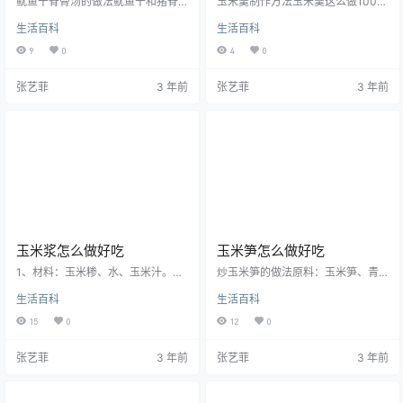
鱿鱼干脊骨汤的做法鱿鱼干和猪脊
玉米羹制作方法玉米羹这么做100%
骨一起炖汤，任何多余的调味料都
健康美食！很简单，就三步，跟我
生活百科
生活百科
不用加，炖制好的汤，十分鲜美、
学。第一步，玉米粉（黄白玉米各5
香气逼人，完全没有油腻感，很适
0%）打成粗点的有颗粒状的玉米
9
0
4
0
合老人、孩子和女士食用。鱿鱼干
粉；准备适量豆角（四川人称豇
脊骨汤的做法步骤1、主要食材：鱿
豆）切丁；适量葱、姜、蒜切沫；
张艺菲
3 年前
张艺菲
3 年前
鱼干100克、脊骨200克、玉米80
鸡蛋一枚加几滴白酵（去腥）搅成
克、生姜。鱿鱼干用温水浸泡15分
蛋液；少许红署淀粉提前加水浸泡
钟，切条。2、脊骨洗净。3、玉米
备用（以上食材按图准备）。第二
剁圈。4、姜切片。5、起锅烧热
步，起锅加少许花生油——油温五
水、水开倒入脊骨、料酒，焯水2分
成下葱姜蒜爆香——加适量高汤
钟捞出备用。6、砂锅中倒入鱿鱼
（没高汤开水也可以）——然后下
干、脊骨、白胡椒粉、姜、玉…
豆角、食盐、鸡精调味——下蛋液
搅匀——…
玉米浆怎么做好吃
玉米笋怎么做好吃
1、材料：玉米糁、水、玉米汁。
炒玉米笋的做法原料：玉米笋、青
2、玉米糁洗好，浸泡5个小时。3、
椒、油、盐、生抽、鸡精、剁椒。
生活百科
生活百科
加点水放在搅拌机里打成汁。4、将
做法步骤：第1步、玉米笋第2步、
打好的玉米汁过滤。5、过滤好的玉
将玉米笋剥去外壳斜切成段，青椒
15
0
12
0
米水。6、将玉米水倒在锅里煮开。
切片第3步、锅热油，爆香葱蒜第4
7、2分钟后关火，用勺子搅拌一
步、放入玉米笋大火翻炒第5步、放
张艺菲
3 年前
张艺菲
3 年前
下，玉米糊就做好了。8、玉米要选
入青椒翻炒第6步、加入生抽第7
好的，玉米还有其他更加不同的味
步、加入剁椒翻炒均匀第8步、加入
道。玉米浆具有健脾开胃、利尿和
盐第9步、加入鸡精炒匀即可出锅玉
润肠通便的功效。玉米浆性味甘
米笋为禾本科玉米属，一年生高茎