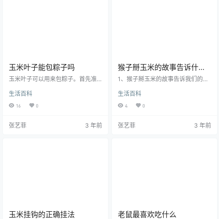
能量来源，我们每一餐都离不开米
来了。2、剃龙头：是指二月初二理
饭、馒头、大饼、面条或者其他谷
发，也称为剃“喜头”，寓意是借龙抬
类、薯类制品。在农村，这些谷类
头的吉时，儿童理发，则可以保佑
食物占到居民一日三餐提供能量的8
儿童健康成长，长大后可以出人头
0%以上…
地…
玉米叶子能包粽子吗
猴子掰玉米的故事告诉什么
道理
玉米叶子可以用来包粽子。首先准
1、猴子掰玉米的故事告诉我们的道
备好玉米叶，将玉米壳小心剥下
理：比喻日常生活中，如果不能好
生活百科
生活百科
来，剥好后清洗，用盐水浸泡一小
好地把握自己手中的事物，或者不
时，再用清水泡半小时。将花生，
懂的珍惜，最终就得到的也失去
16
0
4
0
绿豆，糯米混合泡一夜时间。按照
了。2、教学案例：《小猴子下山》
包粽子的方法包上即可。玉米叶子
是小学语文教材中的一篇传统课
张艺菲
3 年前
张艺菲
3 年前
没有很粗的筋，只有一些细小的筋
文。新大纲指出：“提倡在学生读书
脉，且叶子宽大，用来包粽子不容
思考的基础上，通过教师的指点，
易破。除了玉米叶子还有很多都可
围绕围绕展开讨论和交流，鼓励学
以用来包粽子，比如芭蕉叶，梧桐
生发表独立见解。”本册是低段的第
树叶，荷叶，柊叶，露兜树叶，槲
二期，阅读训练的重点只是在教学
树叶，芦苇叶等等，只要是宽大且
活动中，注意诱发学生的兴趣，采
结实的叶子都可以用来包粽子。
取多种措施促进学生主体性的发
挥，同时…
玉米挂钩的正确挂法
老鼠最喜欢吃什么