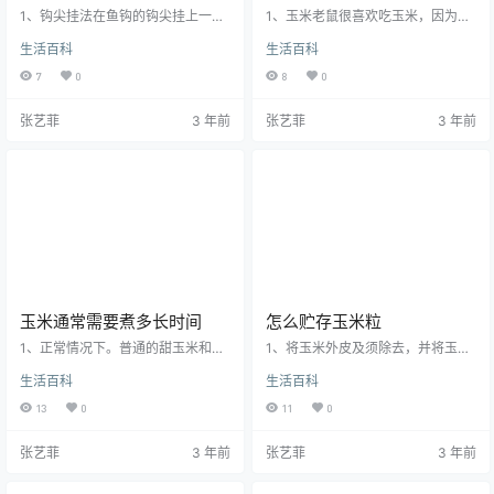
1、钩尖挂法在鱼钩的钩尖挂上一粒
1、玉米老鼠很喜欢吃玉米，因为玉
玉米粒是我们最常用的挂钩方法，
米甜甜的，很受老鼠的喜爱，所以
生活百科
生活百科
我们可以将玉米粒穿过鱼钩之后，
平时可以扔几粒玉米给老鼠食用。
再左右的旋转一下玉米粒，让玉米
2、水果玉米喜欢吃一些甜食，所以
7
0
8
0
粒可以灵活的转动，如果玉米粒比
平时我们可以切小块的水果来喂老
较硬的话，要确保钩尖稍微露出来
鼠，比如木瓜、香蕉等等水果。3、
张艺菲
3 年前
张艺菲
3 年前
一些，如果是嫩玉米粒或者煮熟的
蔬菜老鼠也会吃一些蔬菜，比如大
玉米粒的话，则可以将钩尖埋在玉
白菜、南瓜、胡萝卜和南瓜等蔬菜
米粒的表层内。这种挂法最为常
也深受老鼠的喜爱。4、坚果类老鼠
用，适合大部分的鱼情，不过这种
特别喜欢吃坚果类的食物，比如常
挂法最好只挂一粒！2、钩弯挂法除
见的花生、板栗、向日葵种子和杏
了挂在钩尖以外，将玉米粒挂在钩
仁等等都深受老鼠的喜爱。5、奶酪
弯处同样是好处多多，这种方法非
老鼠也很喜欢吃奶酪食物，比如牛…
常适合挂…
玉米通常需要煮多长时间
怎么贮存玉米粒
1、正常情况下。普通的甜玉米和新
1、将玉米外皮及须除去，并将玉米
鲜的玉米，煮开锅之后，10到15分
洗干净。2、然后将清理干净的玉米
生活百科
生活百科
钟就可以煮熟。2、不同玉米煮的时
放入沸水中，煮4-6分钟。3、将玉
间不同。是糯玉米或者老玉米及粘
米捞起，放入冰水中冷却。4、冷却
13
0
11
0
玉米，那么需要再加5到10分钟。
后，用一把锋利的刀子，将玉米粒
3、玉米熟了之后不要长时间煮，因
从玉米棒上切下来。5、将玉米粒放
张艺菲
3 年前
张艺菲
3 年前
为时间过长，玉米的味道就会有点
在可冷冻的容器中，将容器放入冰
变淡，口感也变得比较差。玉蜀黍
箱冷冻，随吃随拿。玉蜀黍是禾本
是禾本科、玉蜀黍属植物，俗称玉
科、玉蜀黍属植物，俗称玉米。一