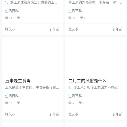
1、熟玉米冰箱冷冻法：煮熟的玉米
将玉米的外壳剥掉一半左右，留一
放冷藏室是容易变馊的，需要足够
些外壳能锁住水分，玉米须也不要
生活百科
生活百科
的低温保存，可以将煮熟的玉米沥
摘掉了，然后放入保鲜袋密封好。
干水分，保留两层外衣，然后装在
不要清洗，直接放入冰箱的冷冻室
14
0
12
0
保鲜袋中，封紧袋口，放在冰箱冷
里保存，能储存很长时间，保证随
冻室，可以保存一周的时间。2、生
时可以吃到鲜嫩的玉米。保存玉米
张艺菲
3 年前
张艺菲
3 年前
玉米冰箱冷冻法：把玉米外面的几
粒要先将生玉米粒剥下来，放入保
层老皮给去掉，保留里面两三层嫩
鲜袋或者塑料盒中，放入冰箱的冷
的外皮，不用把玉米须给去掉，也
冻室。等到想吃的时候随时拿出
不要清洗，直接装在保鲜袋中，进
来，按照平常的吃法就可以了。最
行密封，放到冰箱的冷冻室保存。
好能分成小袋，拿取的时候更方
3、生玉米穗藏法：采用这个方法一
便。把鲜玉米存在放冰箱中，取出
般是有大量的玉米需要储存，可以
食用时，先冷水下锅，然后生火烧
将玉…
水，煮几分钟就…
玉米是主食吗
二月二的风俗是什么
玉米是属于主食的，主食是指传统
1、炒玉米：相传玉龙因为不忍心看
上餐桌上的主要食物，所需能量的
到人类遭受干旱的苦难，就违反天
生活百科
生活百科
主要来源。由于主食是碳水化合物
规，帮助人类降雨而被玉帝所囚，
特别是淀粉的主要摄入源，因此以
玉帝立下规条，只有金豆开花才会
10
0
6
0
淀粉为主要成分的稻米、小麦、玉
释放玉龙。人类因感激玉龙义举而
米等谷物，以及土豆、甘薯等块茎
齐集一起炒玉米，因为玉米样子像
张艺菲
3 年前
张艺菲
3 年前
类食物被不同地域的人当作主食，
金豆开花，而使看管玉龙的太白金
一般来说，主食中多含有碳水化合
星看错，把玉龙释放了。从此，每
物。谷类和薯类是中国人民主要的
年二月初二炒玉米的习俗就保留下