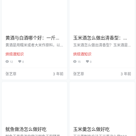
喜欢口感紧实的甜玉米，时间一般
用，主要目的不是管饱啦！炖汤里
为10-15分钟左右，如果喜欢口感软
的水果玉米汁水多，有淡淡的甜
糯的甜玉米，时间一般为20分…
味，所以能够调鲜，并且中和掉肉
汤的腥味。炖汤的时…
黄酒与白酒哪个好：一斤黄
玉米酒怎么做出清香型：汾
酒等于多少白酒
坛酒20年清香型
黄酒是用糯米或者大米作原料，以
玉米酒怎么做出清香型？玉米酒是
糖化发酵剂，经蒸煮、糖化和发
一道很多人非常喜欢饮用的酒，因
烘焙酒知识
烘焙酒知识
酵、压榨而成。黄酒酒精含量较
为它的营养成分比较高，所以在平
低，含有18种氨基酸及18种非蛋白
时的时候也都是会选择喝一些玉米
12
0
15
0
质，其中有8种是人体自身不能合成
酒来进行调味的，在平时的时候，
而又必需的。这8种氨基酸，在黄酒
有很多的人也都是会选择喝玉米酒
张艺菲
3 年前
张艺菲
3 年前
中的含量比同量啤酒．葡萄酒多一
来进行调制的，对于玉米酒的味道
至数倍。黄酒是用糯米酿造的一种
也是非常好，而且喝起来的口感也
酒，是中国历史上最古老的酒，也
是非常的清甜的，那么玉米酒怎么
是世界三大古酒之一。黄酒在酿制
做出清香型的呢，下面小编就带各
时，会将糯米与酒曲充分混合发
位了解一下这方面的知识，如果大
酵，经过蒸煮、糖化、发酵等一系
家也不会错过一些小技巧吧。1、把
列加工步骤，最后酿制成酒。在古
玉米剥开、清洗、清洗干净、控干
代黄酒是…
水分，然…
鱿鱼做汤怎么做好吃
玉米羹怎么做好吃