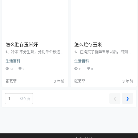
米。一年生高大草本。秆直立，通
年生高大草本。秆直立，通常不分
常不分枝，高1-4米。叶鞘具横脉；
枝，高1-4米。叶鞘具横脉；叶舌膜
叶舌膜质，长约2毫米；叶片扁平宽
质，长约2毫米；叶片扁平宽大。顶
大。顶生雄性圆锥花序大…
生雄性圆锥花序大型，雄…
怎么贮存玉米好
怎么贮存玉米
1、冷冻,不分生熟，分别单个放进保
1、在购买了新鲜玉米以后，回到家
鲜袋，然后在冰箱冷冻室保存。2、
要把它外层的老皮去掉，只留里面
生活百科
生活百科
熟玉米拿出来吃的时候，直接放进
两三层比较嫩的外皮，玉米的须也
微波炉微波2分钟就可以了。3、生
不要去掉，更不能清洗，直接把它
13
0
11
0
玉米可以用水解冻，然后在煮熟
们放在保鲜袋中，进行密封，再存
吃，或者也直接微波炉蒸熟。4、另
入到冰箱里面的冷冻室中，这样存
张艺菲
3 年前
张艺菲
3 年前
外，煮好的玉米最好不要长时间泡
放的鲜玉米保质期会很长。2、把鲜
在水中，这样会越来越烂，味道和
玉米存在冰箱里以后，在食用时随
营养也都流失了。玉蜀黍是禾本
时取出就可以，如果想煮制鲜玉
科、玉蜀黍属植物，俗称玉米。一
米，也不用解冻，在锅中放入清水
❮
❯
/
39 页
年生高大草本。秆直立，通常不分
以后再把冰箱中取出的鲜玉米放进
枝，高1-4米。叶鞘具横脉；叶舌膜
去，用大火烧开即可。3、把鲜玉米
质，长约2毫米；叶片扁平宽大。…
存在放冰箱中，取出食用时，如果
想加工…