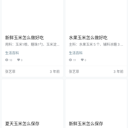
平，含有丰富的营养，包括多种微
作物，乃甜玉米细小幼嫩的果穗，
量元素和膳食纤维等，可以用来预
去掉苞叶及发丝，切掉穗梗，即为
防便秘。
玉米笋，含有丰富的维生素、蛋白…
新鲜玉米怎么做好吃
水果玉米怎么做好吃
用料：玉米1根、糖珠1勺、玉米淀
主料：水果玉米５个、辅料冰糖３
粉2勺、吉士粉1勺、白糖1勺、油20
块。１、玉米剥去外皮、外皮保存
生活百科
生活百科
0克。1、玉米煮熟剥下来。2、加入
好。２、玉米放入锅中；玉米的外
玉米淀粉吉士粉。3、拌匀让每一粒
皮覆上面。３、加入适量的清水。
10
0
19
0
都粘上粉。4、锅中倒油烧热。5、
４、放入几块冰糖。５、高压锅煮2
烧热的油倒入盆里备用。6、然后把
5分钟左右即可。玉米的营养价值 水
张艺菲
3 年前
张艺菲
3 年前
玉米粒铺平锅底小火1分钟。7、把
果玉米是适合生吃的一种超甜玉
热油从中间倒入炸到玉米飘起来。
米，青棒阶段皮薄、汁多、质脆而
8、捞出沥干油放入盘中撒上彩珠白
甜，可直接生吃，薄薄的表皮一咬
糖即可。 玉米的营养价值苞谷用作
就破，清香的汁液溢满齿颊，生吃
饲料、食物和工业原料，在许多地
熟吃都特别甜、特别脆，像水果一
区作为主要食物，但营养价值低于
样，因此被称为“水果玉米”。水果玉
其他谷物，蛋白质…
米有很多品种，都具有非常高的营
养…
夏天玉米怎么保存
新鲜玉米怎么保存