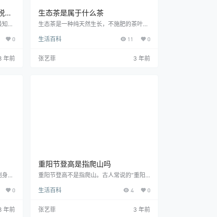
税店
生态茶是属于什么茶
最知名
生态茶是一种纯天然生长，不施肥的茶叶，
盛名的
包含了无公害茶、绿色茶、有机茶等。在无
0
生活百科
11
0
不胜
公害的环境中，根据一定的生产工艺，生产
812
出的茶被称作无公害茶。有机茶是指采用有
澳大利
机农艺模式，以不添加化肥、农药、除草剂
3 年前
张艺菲
3 年前
但是澳
为主要特征的一种茶，符合人们对于“无污
澳门免
染”茶的要求。生态茶主要包括了无公害
？澳门
茶、绿色茶与有机茶，无公害茶是指在无公
商和零
害环境下按特定生产操作规程生产出的茶
易公司
叶，有机茶是指按有机农业方式进行生产加
工的茶叶，AA级的绿色茶…
重阳节登高是指爬山吗
刷身份
重阳节登高不是指爬山。古人常说的“重阳
设计标
节登高”并不是指爬山，而是登高望远祈求
0
生活百科
4
0
铁路系
驱邪。古人登高，一般在每年农历九月九日
指列
重阳节之日进行，但也不限于九月九日，也
标准等
有农历正月初七和十五日登高的风俗。两晋
3 年前
张艺菲
3 年前
系统。
南北朝时期，九九重阳节是最重要的节日之