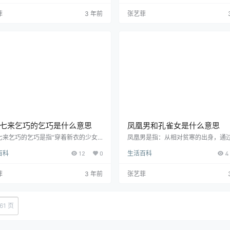
咽气，不知道因为什么原因突然间又
是船舶在水中所排开水的吨数。轮船
活”的情况。由此而衍生出了上述网络用
的以机械化螺旋浆推进，而且是指用
菲
3 年前
张艺菲
及“已经宣布停更或完结的软件/电视剧/
动机推动的船只，多用钢铁制造；并
等突然更新”。在网络用语中，诈尸的
促成了人类生活的改变，造成人类以
阶段，即一个人在网络上长久没有任何
梦也没想到的世界各国相互依存的关
的这个阶段，叫做“潜水”。
七来乞巧的乞巧是什么意思
凤凰男和孔雀女是什么意思
七来乞巧的乞巧是指“穿着新衣的少女
凤凰男是指：从相对贫寒的出身，通
庭院向织女星乞求智巧”。乞巧节是指
奋斗，离开相对贫困的生活环境，但
百科
12
0
生活百科
4
向织女乞求一双巧手，祈求自己长得美
保留了许多朴素观念和传统思想的男
有一双巧手，嫁得一个如意郎君，这是
报恩、养老方面有无法回避责任。当
们的美好愿望。乞巧的方式大多是姑娘
入城市生活圈，非常容易在生活习惯
菲
3 年前
张艺菲
针引线验巧，做些小物品赛巧，摆上些
上与伴侣产生冲突。孔雀女是指：从
乞巧，各地汉族民间的乞巧方式不尽相
市生活，在父母的溺爱之下长大的娇
各有趣味。近代的穿针引线、蒸巧馍
生活顺风顺水无波澜，经常撒娇发嗲
烙巧果子、生巧芽以及用面塑、剪纸、
女。
61 页
等形式做成的装饰品等亦是乞巧风俗的
。