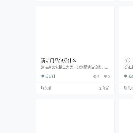
哈蟆、红姑娘、凉瓜、君子菜等。这些名字
圾、
中的“癞”大约是指苦瓜表面有许多不规则的
规定
瘤状突起，果形多数为纺缍形和长圆锥形或
从而
短圆锥形。嫩果为浓绿色或淡绿色。称苦瓜
垃圾
为“红姑娘”可能是…
济价
清洁用品包括什么
长江
清洁用品包括三大类，分别是清洁设备、清
长江
洁工具、清洁剂，其中清洁设备是指为清洁
段，
生活百科
7
0
生活
设计的机械设备，包括吸尘器、干风机、电
川、
动尘推车等，清洁工具是辅助清洁的用具，
干流
比如钢丝球、百洁布等，而清洁剂是一种清
制流
张艺菲
3 年前
张艺
洁液体，去污力较强。清洁用品，从狭义上
面积
来说，是指具有清洁功能的工具，主要用于
南至
室内地面和室内卫生的清洁。从广义上来
海、
说，清洁用品是指一切运用于清洁作业的使
肃、
用物品。