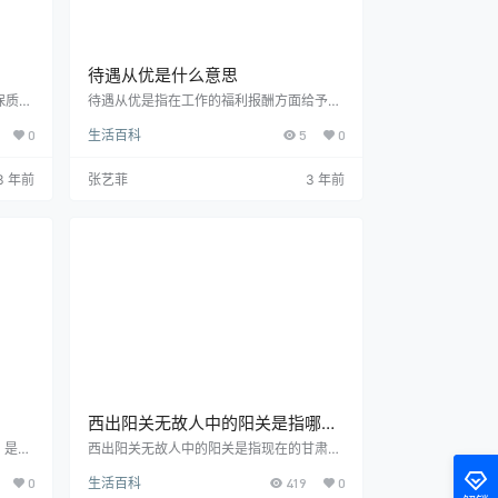
待遇从优是什么意思
保质期
待遇从优是指在工作的福利报酬方面给予更
的咖啡
高更好的条件，多用于招聘信息中的条件允
0
生活百科
5
0
包括
诺。“待遇”是指物质报酬、工资福利；“从
保质
优”是指给予更好的待遇。例句：1、公司诚
定程
招水溶性调香师，待遇从优。2、焊工5名，
3 年前
张艺菲
3 年前
变质的
提供免费食宿，待遇从优。3、中心常年招
毛的情
聘上海家政服务人员，待遇从优。4、钟点
期三年
工一经录用，待遇从优。5、只要你点头，
的口感
待遇从优，岗位随便挑选。
家保证
西出阳关无故人中的阳关是指哪个
省
，是船
西出阳关无故人中的阳关是指现在的甘肃
的水的
省，具体位置是在敦煌市西南方向的古董滩
0
生活百科
419
0
表示，
一带。西汉的时候，在我国的西北部设置关