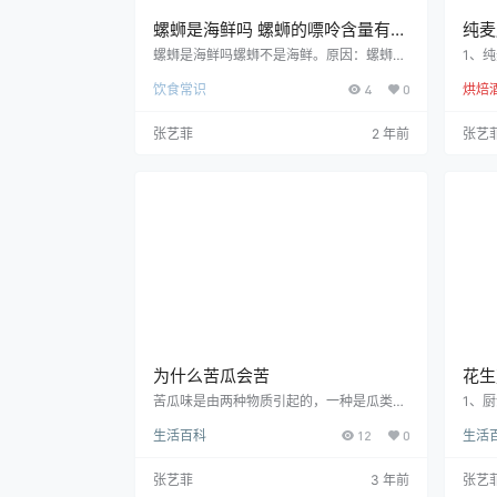
螺蛳是海鲜吗 螺蛳的嘌呤含量有多
纯麦
少
士忌
螺蛳是海鲜吗螺蛳不是海鲜。原因：螺蛳，
1、
学名Margarya melanioides。软体动物门
原料
饮食常识
4
0
烘焙
中腹足目田螺科螺蛳属的通称。中国特有
国，
属，分布于云南、江苏的湖泊中。海鲜（Se
兰威
afood），又称海产食物，是指利用海洋动
主要
张艺菲
2 年前
张艺
物作成的料理，包括了鱼类、虾类、贝类。
4%
虽然海带这类海洋生物也常是被料理成食
0%
物。综上所述：螺蛳生活在淡水，而海鲜是
麦、
指海洋生物，也就是在咸水中，所以螺蛳不
以大
属于海鲜。螺蛳的嘌呤含量有多少田螺可
麦为
食…
合等
为什么苦瓜会苦
花生
苦瓜味是由两种物质引起的，一种是瓜类植
1、
物特有的瓜苦叶素，主要是以糖甙的形式存
为它
生活百科
12
0
生活
在于瓜中，另一种物质叫野黄瓜汁酶，这两
义，
种物质同时存在，苦瓜就会出现苦味。苦瓜
期食
因其特殊的苦味而得名。各地有许多不同的
生物
张艺菲
3 年前
张艺
名称，如癞瓜、锦（金）荔枝、癞葡萄、癞
类分