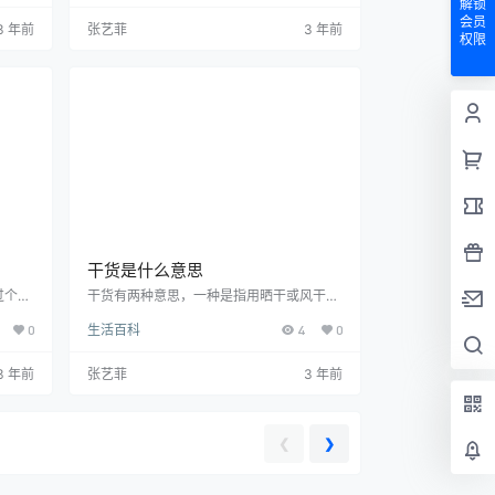
是现代
塞，而这个地方因为在玉门关的南边，所以
解锁
机械发
取名为阳关。甘肃，简称“甘”或“陇”，省会
会员
3 年前
张艺菲
3 年前
且轮船
兰州市，位于中国西北地区，甘肃地形呈狭
权限
往连做
长状，地貌复杂多样，东通陕西，西达新
系。
疆，南瞰四川、青海，北扼宁夏、内蒙古，
西北端与蒙古接壤。
干货是什么意思
过个人
干货有两种意思，一种是指用晒干或风干等
内心仍
方法制成的食品，常见的干货有木耳、紫
0
生活百科
4
0
性，在
菜、香菇、红枣、桂皮、胡椒、枸杞、桂
他们进
圆、花生、陈皮、葡萄干等；另一种是指通
和观念
常指电子商务从业工作者发表、分享的一些
3 年前
张艺菲
3 年前
小在城
网络推广、网络营销的文章和经验方法，因
娇女，
为这些方法都是实用性比较强的，不含任何
的富家
吹嘘水分，也没有虚假的成分，所以业内人
士通常把这一类分享活动称之为“干货”。
❮
❯