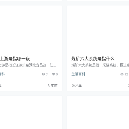
其他垃圾。垃圾分类，一般是指按一定
其概念并不局限于轨道，更不是指列
或标准将垃圾分类储存、投放和搬运，
国高铁目前仅限于国铁路线，尽管上
转变成公共资源的一系列活动的总称。
浮轨道线的设计速度达430km/h，超
分类的目的是提高垃圾的资源价值和经
何国铁速度标准，但因没有国铁性质
值，减少垃圾处理量…
是由国家铁路部门管…
上游是指哪一段
煤矿六大系统是指什么
上游是指长江源头至湖北宜昌这一江
煤矿六大系统是指：采煤系统，掘进
长江顺流而下依次经过青海、西藏、四
机电系统，运输系统，通风系统，排
百科
9
0
生活百科
12
云南、重庆、湖北等6个省区市。长江
统。其简称为“采掘机运通”+排水系统
宜昌以上为上游段，长4504公里，控
矿是指人类在富含煤炭的矿区开采煤
域面积100万平方公里，该段流域覆盖
的区域，一般分为井工煤矿和露天煤
菲
3 年前
张艺菲
宽广，东至湖北宜昌，北到陕西南部，
煤层远离地表时，一般选择向地下开
云南以及贵州北部的广大地区，涉及青
采掘煤炭，叫井工煤矿。当煤层距离
西藏、四川、云南、重庆、贵州、甘
近时，一般选择直接剥离地表土层挖
陕西、湖北等多个省区市。
炭，叫露天煤矿。中国将在煤矿建立
监测监控、人员定位、紧急避险、压
救、供水施救和通信联络等…