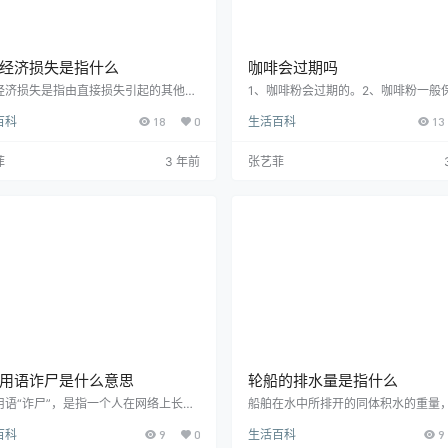
经济损失是指什么
咖啡会过期吗
经济损失是指由直接损失引起的其他经
1、咖啡粉会过期的。2、咖啡粉一般
失，包括停产、减产损失价值、工作损
是16-18个月。一般使用铝箔包装袋
百科
18
0
生活百科
13
值、资源损失价值、处理环境污染的费
保质期为12-18个月。3、一般咖啡，
补充新职工的培训费用以及其他损失费
咖啡和咖啡粉，在其包装中所提到的“
直接损失，“间接损失”的对称。财产损
期”就是指咖啡香味成分能够保留到一
菲
3 年前
张艺菲
一种。又称“积极损失”。是指民事主体
度的保存期限，而不是指咖啡可能会
法行为遭受的财产利益直接减少的损
时间。把咖啡渣晾干，就不会出现长
损失是指失去东西，不会有补偿。也指
况。咖啡过期三年了能不能喝咖啡过
丧失，毁坏。损失既可作动词、也可作
了不能喝。时间长会让咖啡失去原有
。反义词是收益、收获。
和味道。甚至会变质，保质期是指商
质量的最后…
用语诈尸是什么意思
轮船的排水量是指什么
用语“诈尸”，是指一个人在网络上长久
船舶在水中所排开的同体积水的重量
发出任何自己的动态，也从不说话，而
舶按设计的要求装满货物满载时排开
百科
9
0
生活百科
9
天却突然说话了。诈尸本意是指人确认
质量；并且轮船排水量通常用吨位来