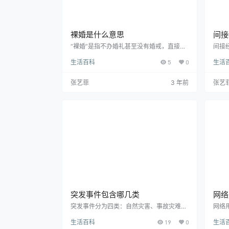
裸婚是什么意思
间接
“裸婚”是指不办婚礼甚至没有婚戒，直接领
间接
证结婚的一种简朴的结婚方式，是2008年
济损
生活百科
5
0
生活
兴起的网络新词汇。由于生活压力以及现代
失价
人越来越强调婚姻的“自由”和“独立”，“婚
用、
礼”在年轻一代的婚姻中被重视的程度日益
用。
张艺菲
3 年前
张艺
削弱。裸婚还包括全裸婚和半裸婚，全裸婚
失的
即不买房、不买车、不买钻戒、不办婚礼、
因不
不度蜜月，只花9块钱登记结婚的结婚形
失。
式。半裸婚则是指有部分经济承受能力的青
损毁
年根据自己的实际情况对整个结婚过程中物
名词
件和程序进行适…
突发事件包含哪几类
网络
突发事件分为四类：自然灾害、事故灾难、
网络
公共卫生事件、社会安全事件。1、自然灾
没有
生活百科
19
0
生活
害是指给人类生存带来危害或损害人类生活
有一