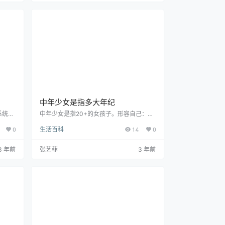
车。中
一，东晋诗人谢灵运为了登高的方便，还自
海磁悬
制了一种前后装有铁齿的木屐，人称“谢公
过任
屐”。
，既不
中年少女是指多大年纪
系统，
中年少女是指20+的女孩子。形容自己：虽
水系
然是少女的年龄，但日常的生活习惯已经出
0
生活百科
14
0
。煤
现了“初老症状”。脱发、发福、失眠等等症
炭资源
状成为了如今年轻人的一个常见的“早衰”初
矿。当
老现象，提早感受到中年危机的这群姑娘们
3 年前
张艺菲
3 年前
掘巷道
被人吐槽或者是自嘲为“中年少女”，身体已
地表很
经老龄化了但是依然保持着少女心。
掘煤
完善的
风自