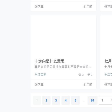
环境的自然现象。2、事故灾难，是具有灾
已经
难性后果的事故。3、公共卫生事件是指突
“复
张艺菲
3 年前
张艺
然发生，造成或者可能造成社会公众健康严
法以
重损害的事件。4、社会安全事件是指因人
动漫
民内部矛盾而引发，部分公众参与的事件。
前一
突发事件是指突然发生，造成或者可能造成
动态
严重社会危害，需要采取应急处置措施予以
应对的事件。
非定向是什么意思
七月
非定向的意思是指在录取时不确定未来的工
七月
作单位。例句：1、目前世界范围内主要有
们在
生活百科
3
0
生活
两种高师培养模式：定向型和非定向型。
女孩
2、19世纪后期的美国师范教育经历了两次
丽，
转型，从而使其从封闭定向式的教师培养模
女儿
张艺菲
3 年前
张艺
式走向了开放非定向式的教师培养模式。
们穿
3、这种情况下的有丝分裂被称作不均等分
瓜果
裂，这也就是干细胞需要保持的在非定向细
同，
胞和定向细胞之间的健康平衡。非定向的意
馍、
/
1
2
3
4
5
...
61
思是指在录取时不确定未来的工作单位。
彩绣
延伸