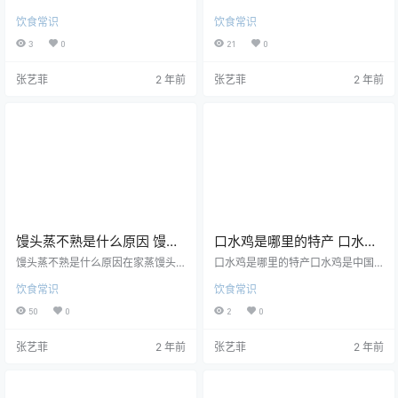
粉的臭味主要是来自于其中的酸笋,
来碎了可能是因为我们把面浆倒入
饮食常识
饮食常识
这里面的酸笋是经过烹煮、发酵等
盘子里时没有把它摇晃均匀，从而
工序制作而成了,它在发酵的过程中
导致凉皮厚薄不一容易破碎。如果
3
0
21
0
自然而然会产生这种味道。而且螺
想要制作凉皮的话，就要把面团放
蛳粉的汤底是由螺蛳肉熬制而成的,
入清水中搓洗，然后静置洗面水并
张艺菲
2 年前
张艺菲
2 年前
所以也会有一种特别的味道。螺蛳
泼去上层的清水，最后把剩下的浆
粉的味道怎么形容首先，不是本地
糊倒入盘子中蒸熟即可。凉皮蒸几
人通常不习惯吃东西。有人说螺蛳
分钟一般蒸2-3分钟，起大泡为止。
粉的味道是臭豆腐。告诉老板不要
手工蒸凉皮制作技术资料：1.面粉10
把酸竹笋放在螺蛳粉里。这相当于
斤加35℃温水5斤和成面团，静止
没有鸡蛋的炒饭。螺蛳粉不一定要
保温醒发30分钟。2.将面团放入常
有蜗牛，但它不能没有酸竹笋。在
温水中揉洗出面筋，面浆低…
北京…
馒头蒸不熟是什么原因 馒头
口水鸡是哪里的特产 口水鸡
蒸不熟怎么补救
是凉菜吗
馒头蒸不熟是什么原因在家蒸馒头
口水鸡是哪里的特产口水鸡是中国
经常会遇到蒸馒头蒸不起来的情
四川的名菜,属于川菜系。川菜系有
饮食常识
饮食常识
况，也就是平时说的馒头没有发，
着许多种类,而口水鸡是属于川菜系
这有可能是因为用酵母发的面没有
中的凉拌菜,味道鲜嫩麻辣。口水鸡
50
0
2
0
发好，也有可能是锅上汽后的蒸汽
名字非常独特,实际上是因为制作过
遇到锅盖冷却后回流到馒头上，把
程中加入了大量的花椒,吃的时候嘴
张艺菲
2 年前
张艺菲
2 年前
面烫死了。还有一种就是因为蒸馒
会产生麻麻的感觉,吃多了则会麻到
头的火候没掌握好，导致馒头没蒸
嘴巴瘫痪,然后不自觉地流口水,口水
熟。馒头蒸不熟怎么补救馒头没蒸
鸡因此而得名。口水鸡是凉菜吗口
熟补救的方法是可以重新回笼蒸熟,
水鸡是凉菜，它虽然在制作的时候