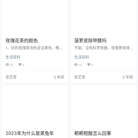
软。把成熟的与未成熟的分别储
或小乔木，嫩枝无毛。叶革质，长
藏，这样可以更好的长时间储藏，
圆形或椭圆形，先端钝或尖锐，基
而且成熟的时间也会更长。猕猴桃
部楔形，上面发亮，下面无毛或初
的特点 猕…
时有柔毛…
玫瑰花茶的颜色
菠萝皮除甲醛吗
1、好的玫瑰茶泡色呈淡黄色，略带
不能。没有科学依据，但菠萝皮味
紫色，而不好的玫瑰茶泡色呈深紫
道清香，可用于去除异味。菠萝，
生活百科
生活百科
色，表明玫瑰茶色已经上色。2、如
是热带水果之一。福建和台湾地区
果玫瑰花茶泡制后呈蓝色，可能是
称之为旺梨或者旺来，新马一带称
23
0
13
0
因为加入了一些色素，使其变色，
为黄梨，大陆及香港称作菠萝。有7
也可能是因为玫瑰花中的花青苷遇
0多个品种，岭南四大名果之一。菠
张艺菲
3 年前
张艺菲
3 年前
到碱性物质，所以呈蓝色。3、玫瑰
萝里面发黑能吃吗菠萝中间发黑可
花中含有大量的花色苷，花色苷是
能是因为过度成熟，也可能是因为
一种可溶于水的色素，在水里会呈
腐烂，如果是过度成熟就可以吃，
现红色，在水里会呈现蓝色。玫瑰
否则不能吃。菠萝过度的成熟，会
花茶冲泡注意事项1、玫瑰花茶不要
导致其出现发黑的现象；当然，如
和茶叶一起泡，茶叶除了嫩尖绿茶
果菠萝烂了、坏了，也会使其变
外，茶叶都会有大量鞣酸的，是会
黑；如果菠萝里面是黑的，就得留
影…
心了。因…
2023年为什么是黑兔年
耙耙柑酸怎么回事