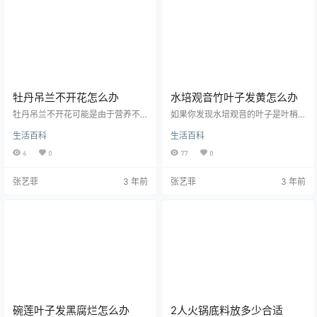
一种特殊物质的，而这种特殊物质
的成分。当岩石受到风化作用时，
也正是导致人生病的罪魁祸首了，
其内部的铁也被氧化，随后又被水
所以为了自己的身体健康着想，也
溶解，散布在石灰岩的表层。所以
不要食用这些香肠。
人们会看到有些石仄岩的表面有一
些铁锈色的东西…
牡丹吊兰不开花怎么办
水培观音竹叶子发黄怎么办
牡丹吊兰不开花可能是由于营养不
如果你发现水培观音的叶子是叶梢
良造成的，这时候你需要给牡丹吊
以及叶缘才有发黄变枯的现象，而
生活百科
生活百科
兰多增加一些营养液，或者肥料。
且叶子被阳光照射的部分有黄斑的
可能是因为浇水浇的太频繁，植物
话，此时是因为晒阳光太多导致，
6
0
77
0
对水分的要求也不是越多越好，浇
我们应该注意遮阴。如果叶片整株
水过多也会导致牡丹吊兰不开花。
都变成了黄色，甚至出现脱落的现
张艺菲
3 年前
张艺菲
3 年前
还可能是因为温度达不到开花所需
象，这有可能是因为长期照射不到
要的要求，当温度过高或者过低牡
阳光，导致叶绿色无法形成而出现
丹吊兰都不会开花，一般开花的温
的黄叶，我们建议应该把其搬到有
度在20摄氏度左右。还可能是经常
阳光照耀的地方晒一晒。如果是在
见不到阳光造成的，充足的光照也
新叶颜色比较淡，老叶也由绿变黄
是牡丹吊兰开花的必要条件，但是
的话，这是缺肥造成了，记得要追
要注意不能在阳光下暴晒。
加肥料；如果是叶片顶尖出现干褐
色，而老叶…
碗莲叶子发黑腐烂怎么办
2人火锅底料放多少合适