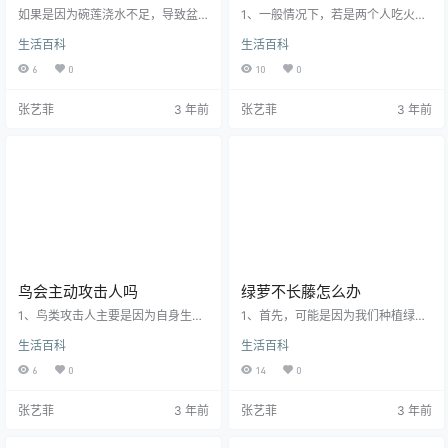
如果是因为碗莲浇水不足，导致盆
1、一般情况下，若是两个人吃火
内缺水的话，很有可能也会导致叶
锅，一次放200g即可，若是三个人
生活百科
生活百科
子出现发黑的情况，这个时候的我
可增加50g，以此类推。2、火锅底
们就要及时将水补足。如果是因为
料一次放多少并没有一个准确的数
6
0
10
0
水质不好，导致碗莲一直生存在偏
值，一方面是因为每个人的口味有
碱或者较脏的环境中，碗莲也有可
轻重，另一方面是因为吃火锅的人
张艺菲
3 年前
张艺菲
3 年前
能会出现叶子变黑的情形，这个时
数和锅的大小也不同。火锅，古称
候的我们要注意给其换土，并注意
“古董羹”，因食物投入沸水时发出的
浇水的水质要适合其生长。还有一
“咕咚”声而得名，是中国独创的美食
种情况是，碗莲在种植的时候，如
之一，也是一种老少皆宜的食物。
若盆土是没有经过杀菌处理，或者
火锅一般是指以锅为器具，以热源
说浇水的水质不够干净，则有可能
烧锅，以水或汤烧开来涮煮各类食
会滋生细菌，导致叶子发黑。此时
物的烹调方式，同时亦可指…
我们就要给…
鸟会主动攻击人吗
绿萝不长藤怎么办
1、鸟类攻击人主要是因为自身生存
1、首先，可能是因为我们种植绿萝
受到威胁，缺乏安全保障，这也是
的时间不够，绿萝种植大概一年之
生活百科
生活百科
它们无计可施时所采取的被动防御
后才会明显的看出来绿萝生长的
措施。鸟攻击人的现象一般在鸟类
藤。2、绿萝不长藤还可能是因为绿
6
0
14
0
繁殖季节较易发生。2、通常情况
萝缺少养分，就像小孩子营养不良
下，鸟类与人类和睦相处，一般不
会影响小孩子的发育一样，绿萝在
张艺菲
3 年前
张艺菲
3 年前
会主动攻击人类。但是如果有人在
缺少养分的情况下也会出现不长藤
夏季走进鹭鸟集群繁殖的密林中，
的情况，这时候就需要你给绿萝施
或贸然登上海鸟集群繁殖的海岛，
肥了。3、缺少水分也是导致绿萝不