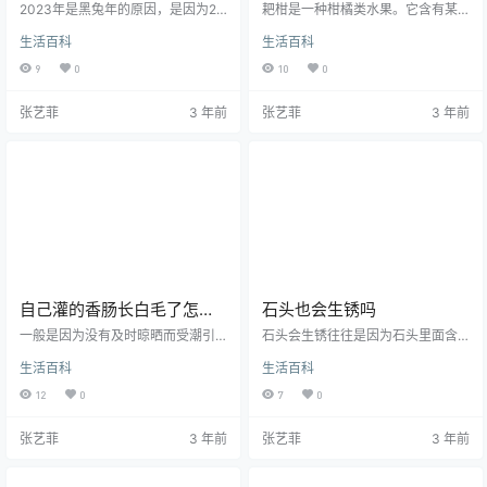
2023年是黑兔年的原因，是因为20
耙柑是一种柑橘类水果。它含有某
23年为癸卯年，而癸水为黑，卯为
些有机酸。所以吃起来可能会有点
生活百科
生活百科
兔，因此2023年为黑兔年。1、黑
酸。这是正常现象。1、成熟度不
兔人性格：黑兔人的性格温和，能
够：一般来说成熟度越高的耙耙
9
0
10
0
适应各种环境，很容易满足。2、属
柑，其中的有机酸成分就越少，糖
兔人2023年运势：属兔人再2023
分含量就越高，吃起来也就会越
张艺菲
3 年前
张艺菲
3 年前
年整体运势还算不错，事业上能得
甜，所以如果耙耙柑吃起来还非常
到贵人的帮助，财运也会增长。3、
酸的话，那么有可能是因为耙耙柑
黑兔年生孩子最好月份：黑兔年生
的成熟度还不够所引起的。2、发育
孩子最好是在一月、二月、三月、
不良：如果耙耙柑已经成熟，但是
八月，这几个月出生的兔宝宝是很
吃起来仍然还很酸的话，那么很有
好的命。黑兔年，指的就是2023年
可能是因为光照、温度、土壤、降
兔年，也是叫做…
水等环境因素所造成的果实发育不
完全。
自己灌的香肠长白毛了怎么
石头也会生锈吗
回事
一般是因为没有及时晾晒而受潮引
石头会生锈往往是因为石头里面含
起的霉变。香肠起了白毛毛一般建
有较多的铁，铁暴露在空气中，遇
生活百科
生活百科
议不要食用了，这是有点变质了，
到空气中的氧气，在雨水等的作用
长霉了含有黄曲霉素，这种霉菌是
下，这些石灰岩表面就会蒙上一层
12
0
7
0
强致癌物，对健康极为不利，做好
铁锈。在自然界中，含有铁的石头
的香肠要挂在痛风良好，不受潮的
很多，其中含铁量最多的是铁矿
张艺菲
3 年前
张艺菲
3 年前
地方就不会发霉了。这种黄曲霉素
石，所以铁矿石一旦暴露在空气
对人可是很不友好的，因为根据科
中，就会浑身长满锈。石头之所以
学研究来看，这种黄曲霉素会释放
会生锈，主要是因为石头中含有铁