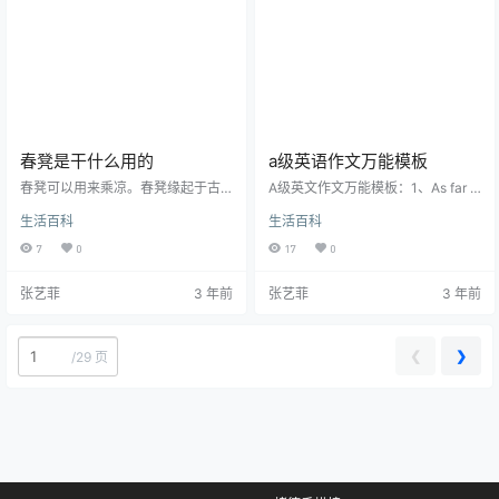
这些闯入鸟类繁殖地的人，受到的
长藤的重要原因，水是生命之源，
待遇往往就是从天而降的“粪便雨”，
不仅仅动物离不开水分，植物也一
这是鸟类对不速之客的回应，是被
样，适当的给绿萝浇水也非常重
动的攻击行为。3、鸟类攻击人主要
要。4、植物都是靠阳光来进行光合
是…
作用，…
春凳是干什么用的
a级英语作文万能模板
春凳可以用来乘凉。春凳缘起于古
A级英文作文万能模板：1、As far a
代，当时人们发明春凳的原因是因
s...is concerned就......而言；2、lt g
生活百科
生活百科
为夏日炎热，而古代并没与空调与
oes without saying that....不言而
电扇，只能在树荫下乘凉，为了在
喻...；3、lt can be said with certai
7
0
17
0
乘凉时更为舒适，于是便制作出了
nty that....可以肯定地说......；4、As
足够人躺着的长凳。当时制作春凳
the proverb says，正如谚语所说
张艺菲
3 年前
张艺菲
3 年前
所用的木材为椿木枝，因为古人发
的；5、It has to be noticed that..…
现在椿木树下乘凉时从未遭受到虫
蚁的叮咬，而且椿木不易生虫，于
是在制作时想到用椿木枝制作，所
❮
❯
/
29 页
以，早期的“春凳”其实叫做“椿凳”。