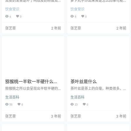
双皮奶发苦是坏了吗双皮奶粉做双
萝卜丸子炸出来苦是怎么回事可能
皮奶苦可能是因为添加剂的问题,也
是因为你炸的时候火开的太旺，表
饮食常识
饮食常识
可能是因为双皮奶粉放的时间太长
面的一层变糊就会很苦。萝卜丸子
了,导致双皮奶变质,另外双皮奶的速
发苦还能吃吗萝卜发苦通常还可以
4
0
8
0
溶粉与水分离造成先甜后苦,可以考
吃，这是由于萝卜本身是有一些辛
虑是速溶粉的质量问题。双皮奶发
辣或者是微苦的味道，白萝卜可以
张艺菲
2 年前
张艺菲
2 年前
苦怎么处理加蜂蜜和冰糖比放香草
用来榨汁或者是翻炒来吃能够给身
粉效果好呢。。苦可能是你对鸡蛋
体起到预防疾病和排毒的功效。如
的腥比较敏感，滴两滴鲜柠檬汁搅
果萝卜味道太苦，可以在炒的时候
搅试试。一袋奶配两个蛋白正好 网
先用开水进行煮一下，再进行翻
上很多教程里的3个蛋太多了。双皮
炒，平时可以多吃一些新鲜的蔬菜
奶变质什么样一般判断的标准还是
水果，还可以多做一些体育运动能
蛮多的，比如说它的味道闻起来…
够有效地预防疾病。萝卜丸子放多
少鸡蛋打入一…
猕猴桃一半软一半硬什么原
茶叶丝是什么
因
猕猴桃之所以会呈现出半软半硬的
茶叶丝是茶上的白毫，种类很多。
状态，是因为它的成熟程度并不一
白毫指的就是在茶树根部长出的一
生活百科
生活百科
致，而柔软的那一面太过成熟，很
层细密的绒毛，当它变得干燥时，
容易让细菌滋生，长期吃下去对身
就会呈现出白色，如果它不脱落，
50
0
23
0
体不好。可以把奇异果放进纸盒
就会呈现出白色。有些丝线是茶水
里，然后放到阴凉处，不要把它放
中的凝胶；部分为茶树茎中的丝状
张艺菲
3 年前
张艺菲
3 年前
在通风处或阳光直接照射处，这样
纤维；也有一些是因为在加工的时
会使它失去水分变得更硬。放入冰
候，没有完全去除杂质的原因，但
箱可以储存2-3个月，食用时可以提
这并不是因为霉菌的原因，而是因
前取出，放在阴凉处，让它慢慢变
为果胶。 茶属于什么植物茶，灌木