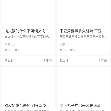
并且在锅内加入少许白酒,烧到锅里
需要进行烹饪工作，但是在上桌之
面气足时,馒头就蒸熟了。馒头最好
前都是需要放凉的，只有这样它才
一次蒸熟,如果发现没蒸熟盖锅盖再
会更入味，吃起来口感也会…
蒸就…
肉夹馍为什么不叫馍夹肉 肉
干豆角要煮多久能熟 干豆角
夹馍为什么好吃
什么时候下锅
肉夹馍为什么不叫馍夹肉其实叫做
干豆角要煮多久能熟干豆角一般要
肉夹馍的原因是因为运用了古汉语
半个小时以上能熟。干豆角不是很
饮食常识
饮食常识
的倒装，肉夹在馍中其实就是“肉夹
容易熟，这主要是因为吸水困难。
于馍”。于是为了方便，人们便直接
一般来说，解决这个问题的简单方
14
0
23
0
将它就叫作“肉夹馍”肉夹馍为什么好
法是提前浸泡，用刚烧开的热水浸
吃因为肉馍是面粉做的里面有麦芽
泡一个小时左右，或者冷水浸泡两
张艺菲
2 年前
张艺菲
2 年前
糖,越嚼越香,而且如果里面夹的肉是
个小时左右，在炒制的时候多加些
卤肉的话会更香噢.如果没有肉的话
开水焖几分钟就可以了。干豆角什
还可以加点韭菜、辣椒、葱花、
么时候下锅【猪肉炖干豆角】具体
盐、(根据自己的口味来放作料)这样
做法：需要的食材：300克带皮五
吃也好吃哈!不妨试一试哈!真的很好
花肉，300克干豆角丝，大土豆1
吃的!肉夹馍对身体有害吗烧饼加肉
个，5段大葱，4片生姜，八角2个，
对身体状况来说是没…
料酒2勺，酱油2勺，植物油4勺（…
双皮奶发苦是坏了吗 双皮奶
萝卜丸子炸出来苦是怎么回
发苦怎么处理
事 萝卜丸子发苦还能吃吗